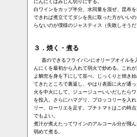
にんにくはみじん切りにする。
白ワインをカップ半分、水同量を混ぜ、昆布を
できれば煮立ててダシを先に取った方がいいの
らないのが僕様のジャスティス（失敗しそうだ
３．焼く・煮る
蓋のできるフライパンにオリーブオイルを
んにくを最初から入れて弱火で炒める。これが
よ鯛兜を身を下にして並べ、じっくりと焼き始
てきたところで裏返し、やはり表面に火が通っ
火を中火にして、ジュージューいいだしたらワ
を投入。さらにハマグリ、ブロッコリーを入れ
リー、ローリエを足す。プチトマトはこの時点
でもよい。
煮汁が煮えたってワインのアルコール分が飛ん
弱めて煮る。