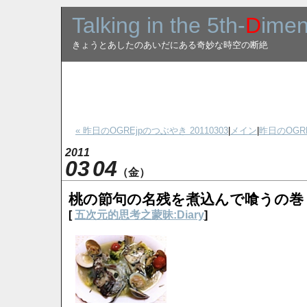
Talking in the 5th-
D
imen
きょうとあしたのあいだにある奇妙な時空の断絶
« 昨日のOGREjpのつぶやき 20110303
|
メイン
|
昨日のOGRE
2011
03
04
（金）
桃の節句の名残を煮込んで喰うの巻：Ac
[
五次元的思考之蒙昧:Diary
]