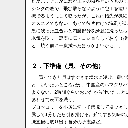
たか……そこがにわか主夫の限界というもので
シンクの底で、飛び散らないように包丁を遣い
撫でるようにして取ったが、これは指先が微細
オススメできない。あとで後片付けの洗剤が染
裏に残った血合いと内臓部分を綺麗に洗ったら
水気を取り、裏表に塩・コショウしておく（後
と、焼く前に一度拭ったほうがよいかも）。
２．下準備（貝、その他）
買ってきた貝はすぐさま塩水に浸け、覆い
と、いいたいところだが、中国産のハマグリパ
よくない。2時間ぐらいおいたから吐いたこと
あわせて表面を洗う。
ブロッコリーを小房に切って沸騰して塩少々し
騰して1分したら引き揚げる。茹ですぎ気味の
騰直後に取り出す自分の折衷点だ。