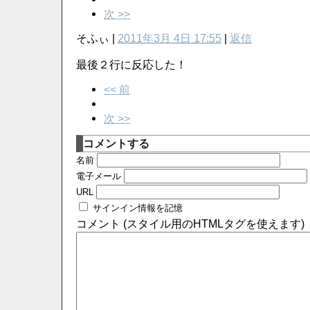
次 >>
そふぃ
|
2011年3月 4日 17:55
|
返信
最後２行に反応した！
<< 前
次 >>
コメントする
名前
電子メール
URL
サインイン情報を記憶
コメント (スタイル用のHTMLタグを使えます)