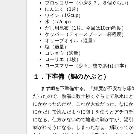
ブロッコリー（小房を７、８個ぐらい）
にんにく（1片）
ワイン（1/2cup）
水（1/2cup）
だし用昆布（1片。今回は10cm程度）
ケッパー（ティースプーン一杯程度）
オリーブオイル（適量）
塩（適量）
コショウ（適量）
ローリエ（1枚）
ローズマリー（少々。枝であれば1本）
１．下準備（鯛のかぶと）
まず鯛を下準備する。「鮮度が不安なら霜
だったので、熱湯に数十秒くぐらせて氷水にと
にかかったのだが、これが大変だった。なにか
にかだ）で読んだように包丁を使うとアチコチ
になる。仕方がないので地道に剥がすが、湯引
剥がれそうになる。しまったなぁ、鱗取ってか