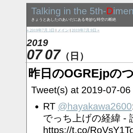
Talking in the 5th-
D
imen
きょうとあしたのあいだにある奇妙な時空の断絶
« 2019年7月 3日
|
メイン
|
2019年7月 9日 »
2019
07
07
（日）
昨日のOGREjpのつぶ
Tweet(s) at 2019-07-06
RT
@hayakawa2600
でっち上げの経緯 -
https://t.co/RoVsY1T